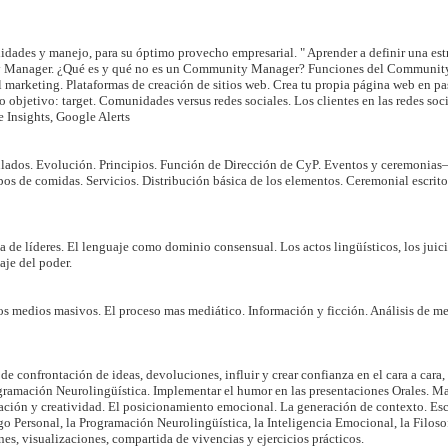
ilidades y manejo, para su óptimo provecho empresarial. " Aprender a definir una est
ity Manager. ¿Qué es y qué no es un Community Manager? Funciones del Communit
marketing. Plataformas de creación de sitios web. Crea tu propia página web en p
o objetivo: target. Comunidades versus redes sociales. Los clientes en las redes so
 Insights, Google Alerts
ados. Evolución. Principios. Función de Dirección de CyP. Eventos y ceremonias– 
 de comidas. Servicios. Distribución básica de los elementos. Ceremonial escrito. 
de líderes. El lenguaje como dominio consensual. Los actos lingüísticos, los juicio
aje del poder.
s medios masivos. El proceso mas mediático. Información y ficción. Análisis de men
e confrontación de ideas, devoluciones, influir y crear confianza en el cara a cara, 
ogramación Neurolingüística. Implementar el humor en las presentaciones Orales. 
ación y creatividad. El posicionamiento emocional. La generación de contexto. Es
o Personal, la Programación Neurolingüística, la Inteligencia Emocional, la Filos
nes, visualizaciones, compartida de vivencias y ejercicios prácticos.