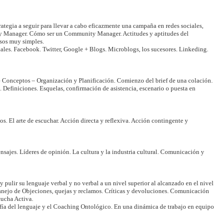
rategia a seguir para llevar a cabo eficazmente una campaña en redes sociales,
y Manager. Cómo ser un Community Manager. Actitudes y aptitudes del
asos muy simples.
ciales. Facebook. Twitter, Google + Blogs. Microblogs, los sucesores. Linkeding.
Conceptos – Organización y Planificación. Comienzo del brief de una colación.
Definiciones. Esquelas, confirmación de asistencia, escenario o puesta en
s. El arte de escuchar. Acción directa y reflexiva. Acción contingente y
sajes. Líderes de opinión. La cultura y la industria cultural. Comunicación y
y pulir su lenguaje verbal y no verbal a un nivel superior al alcanzado en el nivel
Manejo de Objeciones, quejas y reclamos. Críticas y devoluciones. Comunicación
cucha Activa.
ofía del lenguaje y el Coaching Ontológico. En una dinámica de trabajo en equipo