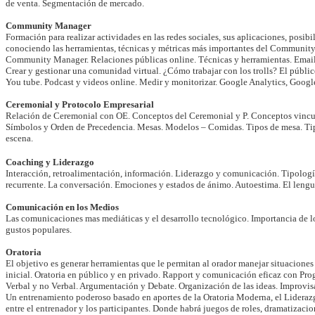
de venta. Segmentación de mercado.
Community Manager
Formación para realizar actividades en las redes sociales, sus aplicaciones, posib
conociendo las herramientas, técnicas y métricas más importantes del Commun
Community Manager. Relaciones públicas online. Técnicas y herramientas. Email 
Crear y gestionar una comunidad virtual. ¿Cómo trabajar con los trolls? El públic
You tube. Podcast y videos online. Medir y monitorizar. Google Analytics, Google
Ceremonial y Protocolo Empresarial
Relación de Ceremonial con OE. Conceptos del Ceremonial y P. Conceptos vincul
Símbolos y Orden de Precedencia. Mesas. Modelos – Comidas. Tipos de mesa. Tipos
escena.
Coaching y Liderazgo
Interacción, retroalimentación, información. Liderazgo y comunicación. Tipología 
recurrente. La conversación. Emociones y estados de ánimo. Autoestima. El lengu
Comunicación en los Medios
Las comunicaciones mas mediáticas y el desarrollo tecnológico. Importancia de lo
gustos populares.
Oratoria
El objetivo es generar herramientas que le permitan al orador manejar situaciones d
inicial. Oratoria en público y en privado. Rapport y comunicación eficaz con Pr
Verbal y no Verbal. Argumentación y Debate. Organización de las ideas. Improvis
Un entrenamiento poderoso basado en aportes de la Oratoria Moderna, el Liderazg
entre el entrenador y los participantes. Donde habrá juegos de roles, dramatizacio